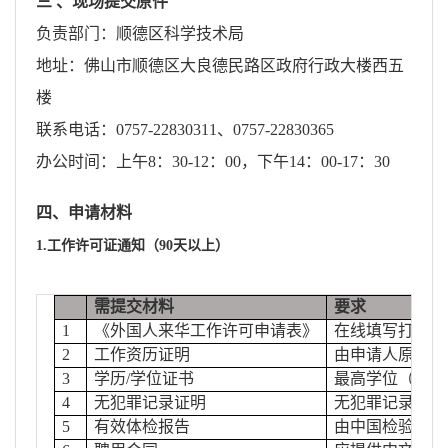
三 、现场提交原件
负责部门：顺德区科学技术局
地址：佛山市顺德区大良德民路区政府行政大楼西五
楼
联系电话：0757-22830311、0757-22830365
办公时间：上午8：30-12：00，下午14：00-17：30
四、申请材料
1.工作许可证通知（90天以上）
需提交材料
要求
1
《外国人来华工作许可申请表》
在线填写打印，
2
工作资历证明
由申请人原工作
3
学历/学位证书
最高学位（学历
4
无犯罪记录证明
无犯罪记录签发
5
有效体检报告
由中国检验检疫