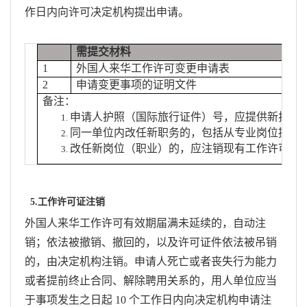
作日内向许可决定机构提出申请。
需提交材料
要
1
外国人来华工作许可变更申请表
在
2
申请变更事项的证明文件
具
备注：
申请人护照（国际旅行证件）号，应提供新护照(
同一单位内改任新职务的，包括从专业岗位提升
改任新岗位（职业）的，应注销现有工作许可，重
5.工作许可证注销
外国人来华工作许可有效期届满未延续的，自动注
销；依法被撤销、撤回的，以及许可证件依法被吊销
的，由决定机构注销。申请人死亡或者丧失行为能力
或者提前终止合同、解除聘用关系的，用人单位应当
于事项发生之日起 10 个工作日内向决定机构申请注