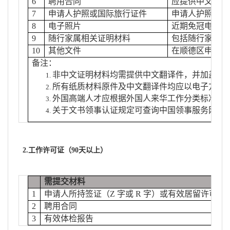
6
聘用
合同
应提供中文合同
7
申请人护照或国际旅行证件
申请人护照或国
8
电子照片
近期免冠电子照片
9
随行家属相关证明材料
包括随行家属护
10
其他文件
在顺德区申请工
备注：
非中文证明材料均需提供中文翻译件，并加盖用
所有纸质材料原件及中文翻译件均应以电子方式
外国高端人才应根据外国人来华工作分类标准，
关于文书领事认证规定可查询中国领事服务网（网址 htt
2.工作许可证（90天以上）
需提交材料
1
申请人所持签证（Z 字或 R 字）或有效居留许可
2
聘用
合同
3
有效体检报告